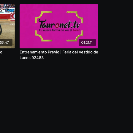
53:47
01:21:11
co
Entrenamiento Previo | Feria del Vestido de
Luces 92483