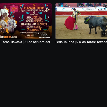
03:35:10
03:
 Toros Tlaxcala | 31 de octubre del
Feria Taurina ¡Sí a los Toros! Texco